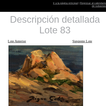
Ir a la página principal
|
Regresar al calendario
de subastas
Descripción detallada
Lote 83
Lote Anterior
Siguiente Lote