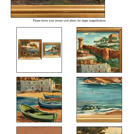
Please hover your mouse over photo for larger magnification