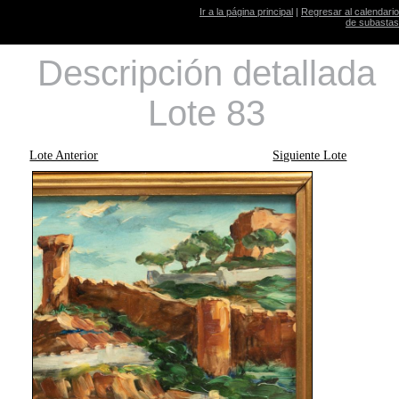
Ir a la página principal
|
Regresar al calendario
de subastas
Descripción detallada
Lote 83
Lote Anterior
Siguiente Lote