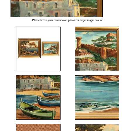
Please hover your mouse over photo for larger magnification