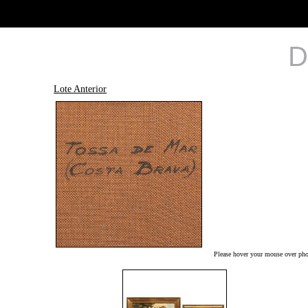
D
Lote Anterior
Please hover your mouse over phot