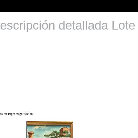
escripción detallada Lote
o for larger magnification