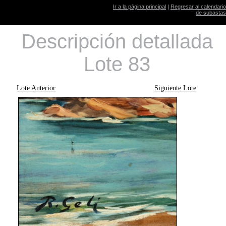
Ir a la página principal
|
Regresar al calendario
de subastas
Descripción detallada
Lote 83
Lote Anterior
Siguiente Lote