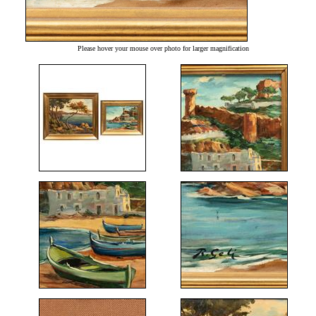
Please hover your mouse over photo for larger magnification