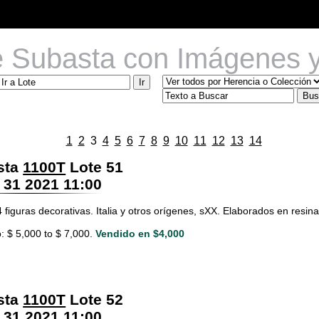
e Subasta con Imágenes y
1
2
3
4
5
6
7
8
9
10
11
12
13
14
sta
1100T
Lote 51
 31 2021 11:00
 figuras decorativas. Italia y otros orígenes, sXX. Elaborados en resin
: $ 5,000 to $ 7,000.
Vendido en $4,000
sta
1100T
Lote 52
 31 2021 11:00