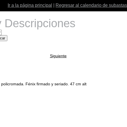
Ir a la página principal
|
Regresar al calendario de subastas
 Descripciones
Siguiente
a policromada. Fénix firmado y seriado. 47 cm alt