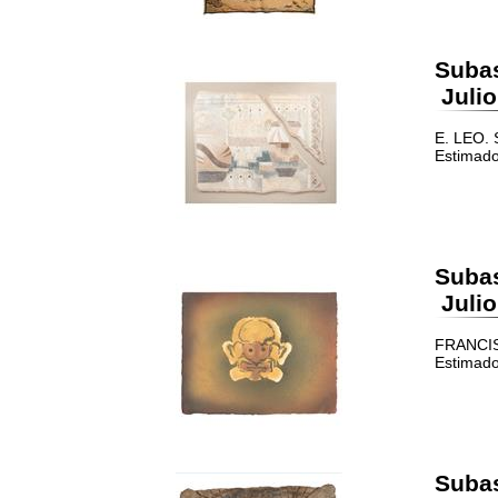
Suba
Julio
E. LEO. S
Estimado
Suba
Julio
FRANCISC
Estimado
Suba