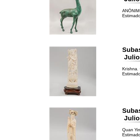
ANÓNIMO.
Estimado
Suba
Julio
Krishna.
Estimado
Suba
Julio
Quan Yin.
Estimado