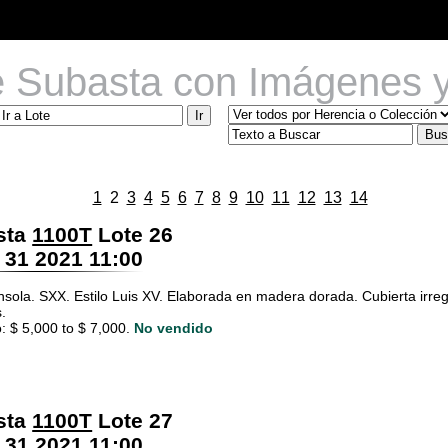
e Subasta con Imágenes y
1
2
3
4
5
6
7
8
9
10
11
12
13
14
sta
1100T
Lote 26
 31 2021 11:00
sola. SXX. Estilo Luis XV. Elaborada en madera dorada. Cubierta irre
.
: $ 5,000 to $ 7,000.
No vendido
sta
1100T
Lote 27
 31 2021 11:00