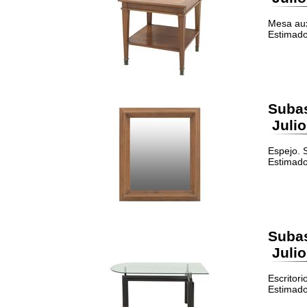
Mesa aux
Estimado
Suba
Julio
Espejo. 
Estimado
Suba
Julio
Escritori
Estimado