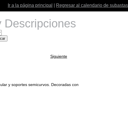
Ir a la página principal
|
Regresar al calendario de subastas
 Descripciones
Siguiente
gular y soportes semicurvos. Decoradas con