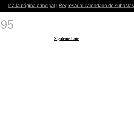
Ir a la página principal
|
Regresar al calendario de subastas
 95
Siguiente Lote