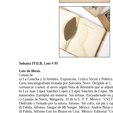
Subasta IT1LB, Lote # 95
Lote de libros.
Consta de:
a) La Cosecha y la Siembra. Exposición, Crítica Social y Políti
Carta mecanográfiada firmada por Salvador Novo. Dirigida al C. Ro
comunicar a usted, el envío según Nota de Remisión que se adjunt
b) Los Juan López Sánchez López y López Sánchez de López. México
numerados. Ejemplar sin numerar. Sin refinar. Encuadernado en pa
c) Casasús de Sierra, Margarita. 33 de la U. F. F. México: "CVL
Dedicado y firmado por la autora. Intonso. Sin cofia, sin pie y c
d) Fabila, Alfonso. Sangre de Mi Sangre. México: Andrés Botas e 
d) Fabila, Alfonso.Con los Brazos en Cruz. México: Editorial "Cv