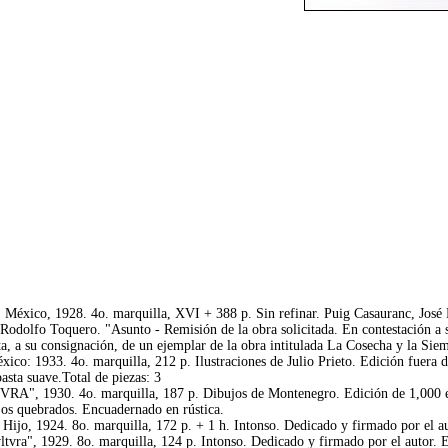
ca. México, 1928. 4o. marquilla, XVI + 388 p. Sin refinar. Puig Casauranc, Jo
dolfo Toquero. "Asunto - Remisión de la obra solicitada. En contestación a sua
a, a su consignación, de un ejemplar de la obra intitulada La Cosecha y la Sie
: 1933. 4o. marquilla, 212 p. Ilustraciones de Julio Prieto. Edición fuera de
sta suave.Total de piezas: 3
TVRA", 1930. 4o. marquilla, 187 p. Dibujos de Montenegro. Edición de 1,000 e
ajos quebrados. Encuadernado en rústica.
Hijo, 1924. 8o. marquilla, 172 p. + 1 h. Intonso. Dedicado y firmado por el a
ltvra", 1929. 8o. marquilla, 124 p. Intonso. Dedicado y firmado por el autor. 