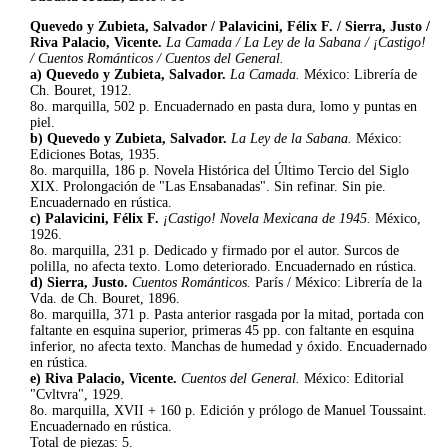
Quevedo y Zubieta, Salvador / Palavicini, Félix F. / Sierra, Justo /
Riva Palacio, Vicente.
La Camada / La Ley de la Sabana / ¡Castigo!
/ Cuentos Románticos / Cuentos del General.
a) Quevedo y Zubieta, Salvador.
La Camada.
México: Librería de
Ch. Bouret, 1912.
8o. marquilla, 502 p. Encuadernado en pasta dura, lomo y puntas en
piel.
b) Quevedo y Zubieta, Salvador.
La Ley de la Sabana.
México:
Ediciones Botas, 1935.
8o. marquilla, 186 p. Novela Histórica del Último Tercio del Siglo
XIX. Prolongación de "Las Ensabanadas". Sin refinar. Sin pie.
Encuadernado en rústica.
c) Palavicini, Félix F.
¡Castigo! Novela Mexicana de 1945.
México,
1926.
8o. marquilla, 231 p. Dedicado y firmado por el autor. Surcos de
polilla, no afecta texto. Lomo deteriorado. Encuadernado en rústica.
d) Sierra, Justo.
Cuentos Románticos.
París / México: Librería de la
Vda. de Ch. Bouret, 1896.
8o. marquilla, 371 p. Pasta anterior rasgada por la mitad, portada con
faltante en esquina superior, primeras 45 pp. con faltante en esquina
inferior, no afecta texto. Manchas de humedad y óxido. Encuadernado
en rústica.
e) Riva Palacio, Vicente.
Cuentos del General.
México: Editorial
"Cvltvra", 1929.
8o. marquilla, XVII + 160 p. Edición y prólogo de Manuel Toussaint.
Encuadernado en rústica.
Total de piezas: 5.