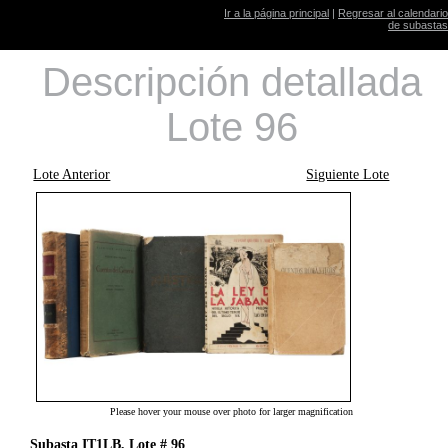
Ir a la página principal
|
Regresar al calendario
de subastas
Descripción detallada
Lote 96
Lote Anterior
Siguiente Lote
Please hover your mouse over photo for larger magnification
Subasta IT1LB, Lote # 96