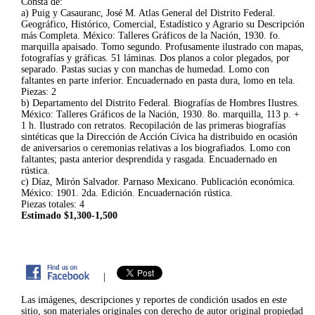
Consta de:
a) Puig y Casauranc, José M. Atlas General del Distrito Federal.
Geográfico, Histórico, Comercial, Estadístico y Agrario su Descripción
más Completa. México: Talleres Gráficos de la Nación, 1930. fo.
marquilla apaisado. Tomo segundo. Profusamente ilustrado con mapas,
fotografías y gráficas. 51 láminas. Dos planos a color plegados, por
separado. Pastas sucias y con manchas de humedad. Lomo con
faltantes en parte inferior. Encuadernado en pasta dura, lomo en tela.
Piezas: 2
b) Departamento del Distrito Federal. Biografías de Hombres Ilustres.
México: Talleres Gráficos de la Nación, 1930. 8o. marquilla, 113 p. +
1 h. Ilustrado con retratos. Recopilación de las primeras biografías
sintéticas que la Dirección de Acción Cívica ha distribuido en ocasión
de aniversarios o ceremonias relativas a los biografiados. Lomo con
faltantes; pasta anterior desprendida y rasgada. Encuadernado en
rústica.
c) Díaz, Mirón Salvador. Parnaso Mexicano. Publicación económica.
México: 1901. 2da. Edición. Encuadernación rústica.
Piezas totales: 4
Estimado $1,300-1,500
|
Las imágenes, descripciones y reportes de condición usados en este
sitio, son materiales originales con derecho de autor original propiedad