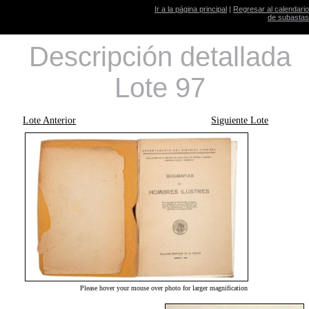
Ir a la página principal
|
Regresar al calendario
de subastas
Descripción detallada
Lote 97
Lote Anterior
Siguiente Lote
Please hover your mouse over photo for larger magnification