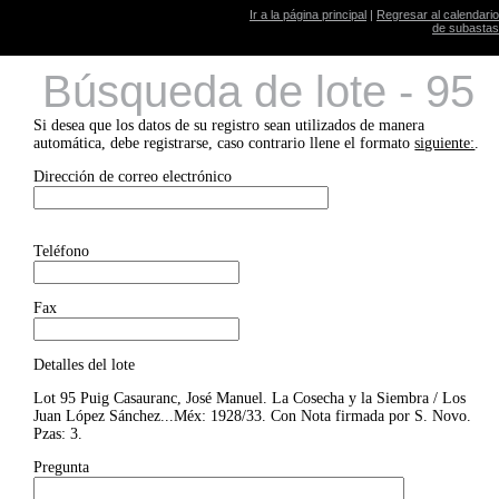
Ir a la página principal
|
Regresar al calendario
de subastas
Búsqueda de lote - 95
Si desea que los datos de su registro sean utilizados de manera
automática, debe registrarse, caso contrario llene el formato
siguiente:
.
Dirección de correo electrónico
Teléfono
Fax
Detalles del lote
Lot 95 Puig Casauranc, José Manuel. La Cosecha y la Siembra / Los
Juan López Sánchez...Méx: 1928/33. Con Nota firmada por S. Novo.
Pzas: 3.
Pregunta