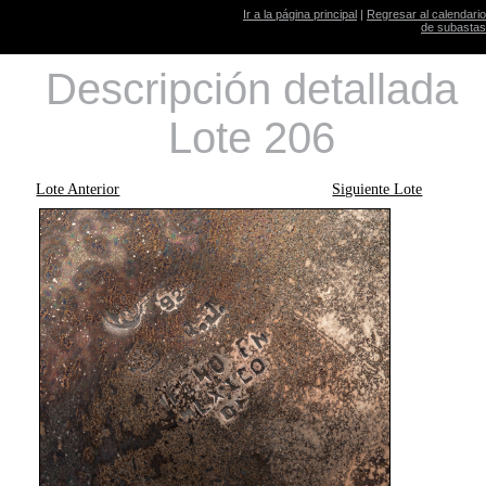
Ir a la página principal
|
Regresar al calendario
de subastas
Descripción detallada
Lote 206
Lote Anterior
Siguiente Lote