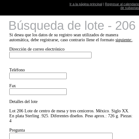
Ir a la página principal
|
Regresar al calendario
de subastas
Búsqueda de lote - 206
Si desea que los datos de su registro sean utilizados de manera
automática, debe registrarse, caso contrario llene el formato
siguiente:
.
Dirección de correo electrónico
Teléfono
Fax
Detalles del lote
Lot 206 Lote de centro de mesa y tres ceniceros. México. Siglo XX.
En plata Sterling .925. Diferentes diseños. Peso aprox.: 726 g. Piezas:
4
Pregunta