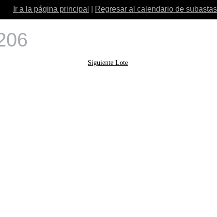
Ir a la página principal
|
Regresar al calendario de subastas
 206
Siguiente Lote