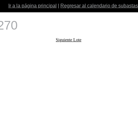
Ir a la página principal
|
Regresar al calendario de subastas
 270
Siguiente Lote