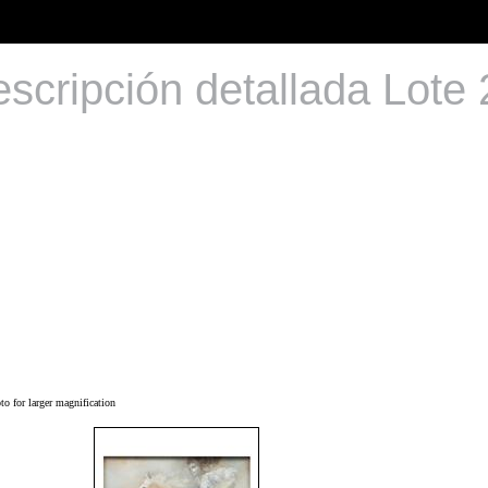
scripción detallada Lote
o for larger magnification