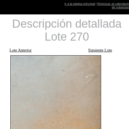
Ir a la página principal
|
Regresar al calendario
de subastas
Descripción detallada
Lote 270
Lote Anterior
Siguiente Lote