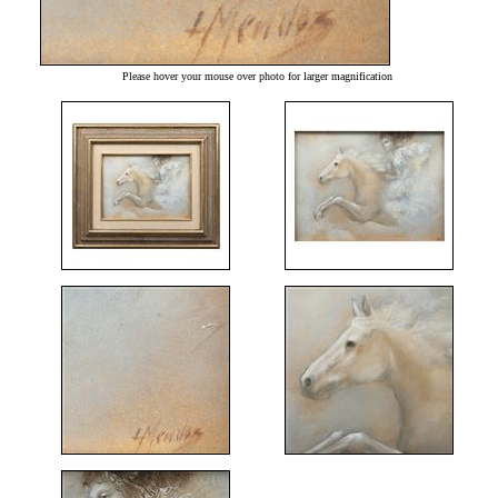
Please hover your mouse over photo for larger magnification