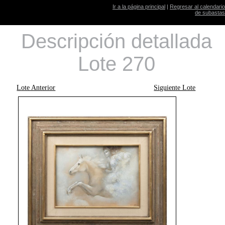
Ir a la página principal
|
Regresar al calendario
de subastas
Descripción detallada
Lote 270
Lote Anterior
Siguiente Lote