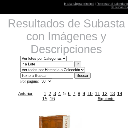
Ir a la página principal
|
Regresar al calendario
de subastas
Resultados de Subasta
con Imágenes y
Descripciones
Por página:
Anterior
1
2
3
4
5
6
7
8
9
10
11
12
13
14
15
16
Siguiente