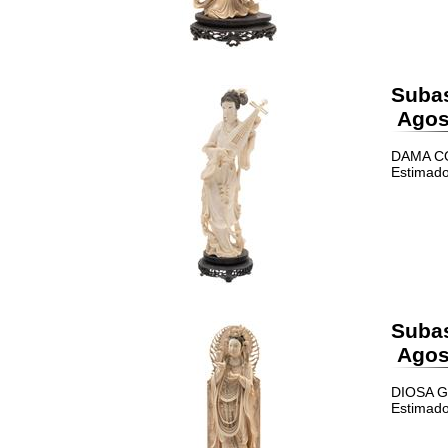
Suba
Agost
DAMA CON
Estimado
Suba
Agost
DIOSA GU
Estimado