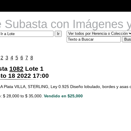
e Subasta con Imágenes y
1
2
3
4
5
6
7
8
sta
1082
Lote 1
o 18 2022 17:00
Plata VILLA, STERLING, Ley 0.925 Diseño lobulado, bordes y asas co
: $ 28,000 to $ 35,000.
Vendido en $25,000