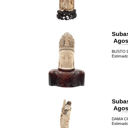
Suba
Agost
BUSTO DE
Estimado
Suba
Agost
DAMA CON
Estimado