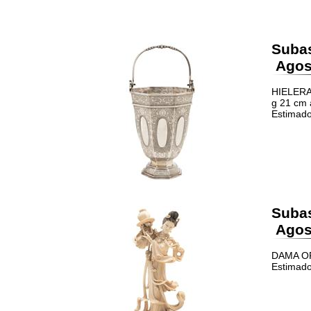
Suba
Agost
HIELERA 
g 21 cm 
Estimado
Suba
Agost
DAMA ORI
Estimado