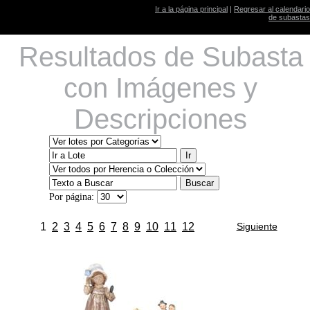
Ir a la página principal
|
Regresar al calendario
de subastas
Resultados de Subasta
con Imágenes y
Descripciones
Por página:
1
2
3
4
5
6
7
8
9
10
11
12
Siguiente