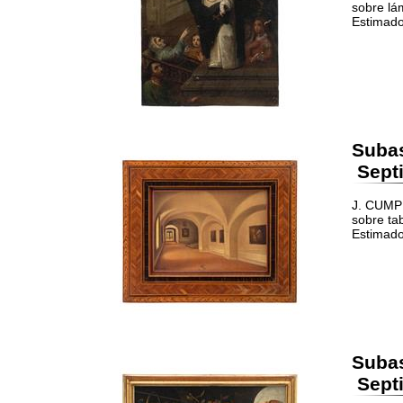
sobre lá
Estimado
Suba
Septi
J. CUMP
sobre ta
Estimado
Suba
Septi