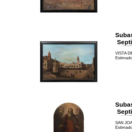
Suba
Septi
VISTA D
Estimado
Suba
Septi
SAN JOAQ
Estimado