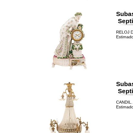
Suba
Septi
RELOJ DE
Estimado
Suba
Septi
CANDIL. 
Estimado