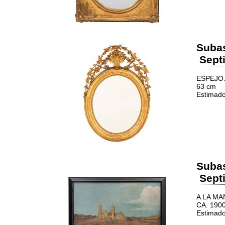
Suba
Septi
ESPEJO. 
63 cm
Estimado
Suba
Septi
A LA MA
CA. 1900
Estimado