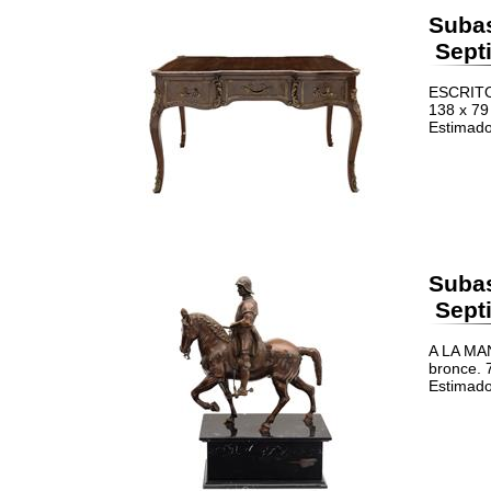
Suba
Septi
ESCRITOR
138 x 79
Estimado
Suba
Septi
A LA MA
bronce. 
Estimado