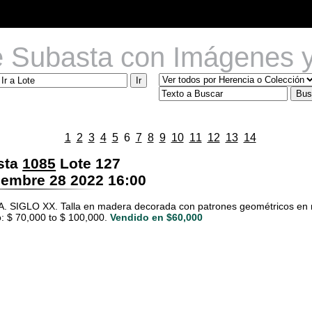
e Subasta con Imágenes y
1
2
3
4
5
6
7
8
9
10
11
12
13
14
sta
1085
Lote 127
embre 28 2022 16:00
SIGLO XX. Talla en madera decorada con patrones geométricos en m
: $ 70,000 to $ 100,000.
Vendido en $60,000