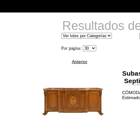
Resultados d
Por página:
Anterior
Suba
Septi
CÓMODA. 
Estimado