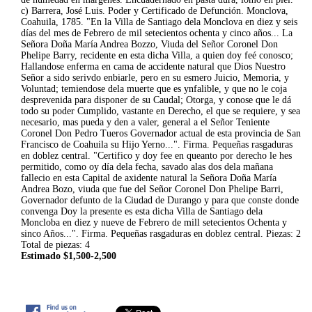
c) Barrera, José Luis. Poder y Certificado de Defunción. Monclova,
Coahuila, 1785. "En la Villa de Santiago dela Monclova en diez y seis
días del mes de Febrero de mil setecientos ochenta y cinco años... La
Señora Doña María Andrea Bozzo, Viuda del Señor Coronel Don
Phelipe Barry, recidente en esta dicha Villa, a quien doy feé conosco;
Hallandose enferma en cama de accidente natural que Dios Nuestro
Señor a sido serivdo enbiarle, pero en su esmero Juicio, Memoria, y
Voluntad; temiendose dela muerte que es ynfalible, y que no le coja
desprevenida para disponer de su Caudal; Otorga, y conose que le dá
todo su poder Cumplido, vastante en Derecho, el que se requiere, y sea
necesario, mas pueda y den a valer, general a el Señor Teniente
Coronel Don Pedro Tueros Governador actual de esta provincia de San
Francisco de Coahuila su Hijo Yerno...". Firma. Pequeñas rasgaduras
en doblez central. "Certifico y doy fee en queanto por derecho le hes
permitido, como oy día dela fecha, savado alas dos dela mañana
fallecio en esta Capital de axidente natural la Señora Doña María
Andrea Bozo, viuda que fue del Señor Coronel Don Phelipe Barri,
Governador defunto de la Ciudad de Durango y para que conste donde
convenga Doy la presente es esta dicha Villa de Santiago dela
Moncloba en diez y nueve de Febrero de mill setecientos Ochenta y
sinco Años...". Firma. Pequeñas rasgaduras en doblez central. Piezas: 2
Total de piezas: 4
Estimado $1,500-2,500