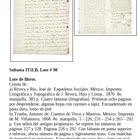
Subasta IT1LB, Lote # 98
Lote de libros.
Consta de:
a) Rivera y Río, José de. Esqueletos Sociales. México: Imprenta
Litográfica y Topográfica de J. Rivera, Hijo y Comp., 1870. 8o.
marquilla, 383 p. Cuatro láminas (litografías). Primeras ocho páginas
por desprenderse, algunas hojas con rayones a lápiz. Encuadernado en
pasta dura, lomo en piel.
b) Trueba, Antonio de. Cuentos de Vivos y Muertos. México: Imprenta
de M. Villanueva, 1868. 8o. marquilla, 1 - 226, 231 - 254 y 263 - 292
p. Con sellos del antiguo propietario. Se repiten los números de
páginas 127 y 128. Páginas 226 y 292. Con faltante en punta superior
e inferior, afecta número de página y ligeramente texto. Con manchas
de humedad en márgenes. Encuadernado en pasta dura, lomo en piel.