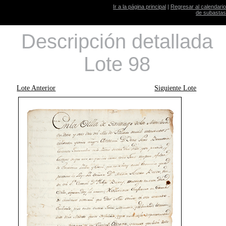
Ir a la página principal
|
Regresar al calendario
de subastas
Descripción detallada
Lote 98
Lote Anterior
Siguiente Lote