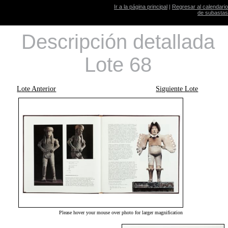
Ir a la página principal
|
Regresar al calendario
de subastas
Descripción detallada
Lote 68
Lote Anterior
Siguiente Lote
Please hover your mouse over photo for larger magnification