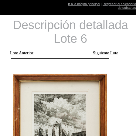
Ir a la página principal
|
Regresar al calendario
de subastas
Descripción detallada
Lote 6
Lote Anterior
Siguiente Lote