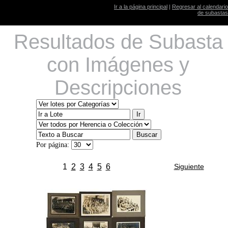
Ir a la página principal
|
Regresar al calendario
de subastas
Resultados de Subasta
con Imágenes y
Descripciones
Por página:
1
2
3
4
5
6
Siguiente