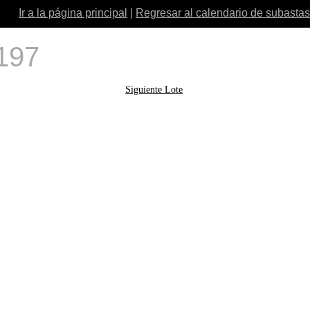
Ir a la página principal
|
Regresar al calendario de subastas
 197
Siguiente Lote