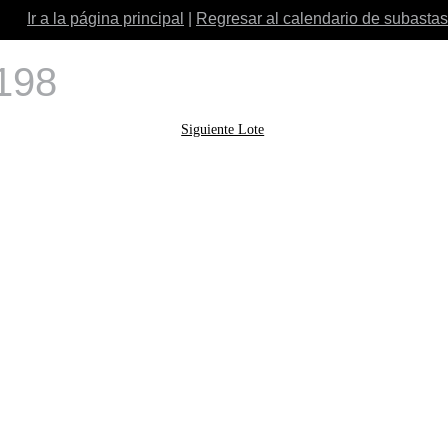
Ir a la página principal
|
Regresar al calendario de subastas
 198
Siguiente Lote