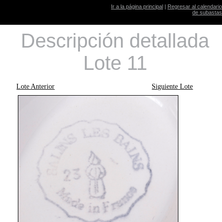
Ir a la página principal
|
Regresar al calendario
de subastas
Descripción detallada
Lote 11
Lote Anterior
Siguiente Lote