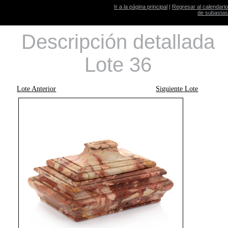
Ir a la página principal
|
Regresar al calendario
de subastas
Descripción detallada
Lote 36
Lote Anterior
Siguiente Lote