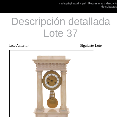
Ir a la página principal
|
Regresar al calendario
de subastas
Descripción detallada
Lote 37
Lote Anterior
Siguiente Lote