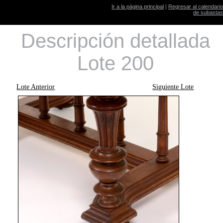
Ir a la página principal
|
Regresar al calendario
de subastas
Descripción detallada
Lote 200
Lote Anterior
Siguiente Lote