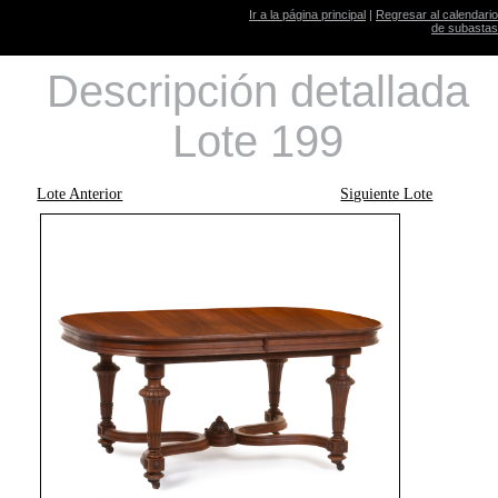
Ir a la página principal
|
Regresar al calendario
de subastas
Descripción detallada
Lote 199
Lote Anterior
Siguiente Lote