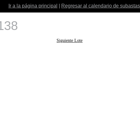
Ir a la página principal
|
Regresar al calendario de subastas
 138
Siguiente Lote