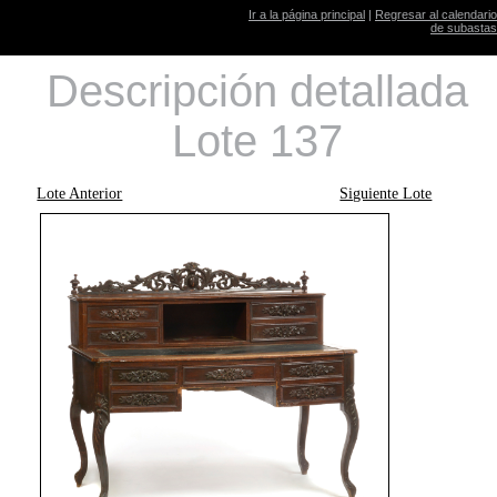
Ir a la página principal
|
Regresar al calendario
de subastas
Descripción detallada
Lote 137
Lote Anterior
Siguiente Lote