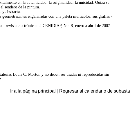
entalmente en la autenticidad, la originalidad, la unicidad. Quizá su
el sendero de la pintura.
s y abstractas.
s geometrizantes engalanadas con una paleta multicolor; sus grafías -
revista electrónica del CENIDIAP, No. 8, enero a abril de 2007
©Galerías Louis C. Morton y no deben ser usadas ni reproducidas sin
m
Ir a la página principal
|
Regresar al calendario de subast