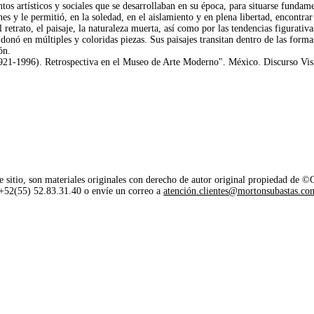
tos artísticos y sociales que se desarrollaban en su época, para situarse fundam
s y le permitió, en la soledad, en el aislamiento y en plena libertad, encontrar 
 retrato, el paisaje, la naturaleza muerta, así como por las tendencias figurativa
onó en múltiples y coloridas piezas. Sus paisajes transitan dentro de las forma
ón.
996). Retrospectiva en el Museo de Arte Moderno". México. Discurso Visual 
e sitio, son materiales originales con derecho de autor original propiedad de 
o +52(55) 52.83.31.40 o envíe un correo a
atención.clientes@mortonsubastas.co