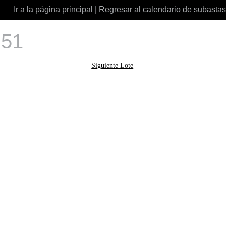
Ir a la página principal
|
Regresar al calendario de subastas
 51
Siguiente Lote