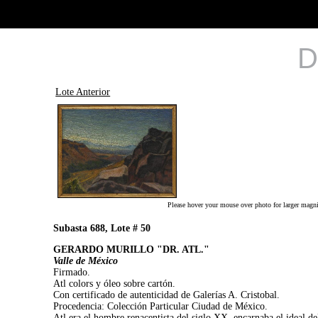
D
Lote Anterior
Please hover your mouse over photo for larger magni
Subasta 688, Lote # 50
GERARDO MURILLO "DR. ATL."
Valle de México
Firmado.
Atl colors y óleo sobre cartón.
Con certificado de autenticidad de Galerías A. Cristobal.
Procedencia: Colección Particular Ciudad de México.
Atl era el hombre renacentista del siglo XX, encarnaba el ideal de