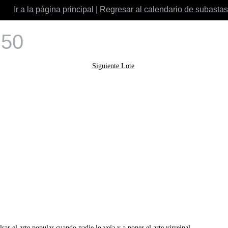
Ir a la página principal
|
Regresar al calendario de subastas
 50
Siguiente Lote
ar el arte popular cuando nadie lo veía y a poner el arte virreinal