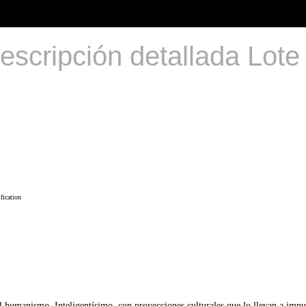
escripción detallada Lote
fication
l humanismo. Inteligentísimo, con proyecciones culturales que lo llevan a impuls