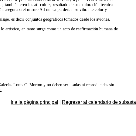
cia; también creó los atl-colors, resultado de su exploración técnica.
gún aseguraba el mismo Atl nunca perderían su vibrante color y
aisaje, es decir conjuntos geográficos tomados desde los aviones.
lo artístico, en tanto surge como un acto de reafirmación humana de
©Galerías Louis C. Morton y no deben ser usadas ni reproducidas sin
m
Ir a la página principal
|
Regresar al calendario de subast