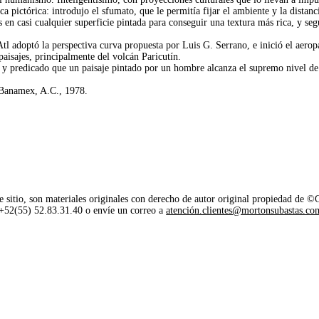
nica pictórica: introdujo el sfumato, que le permitía fijar el ambiente y la distan
 en casi cualquier superficie pintada para conseguir una textura más rica, y se
tl adoptó la perspectiva curva propuesta por Luis G. Serrano, e inició el aerop
isajes, principalmente del volcán Paricutín.
y predicado que un paisaje pintado por un hombre alcanza el supremo nivel de 
 Banamex, A.C., 1978.
e sitio, son materiales originales con derecho de autor original propiedad de 
o +52(55) 52.83.31.40 o envíe un correo a
atención.clientes@mortonsubastas.co