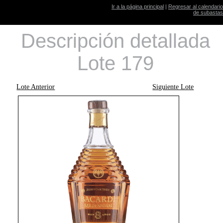
Ir a la página principal
|
Regresar al calendario
de subastas
Descripción detallada
Lote 179
Lote Anterior
Siguiente Lote