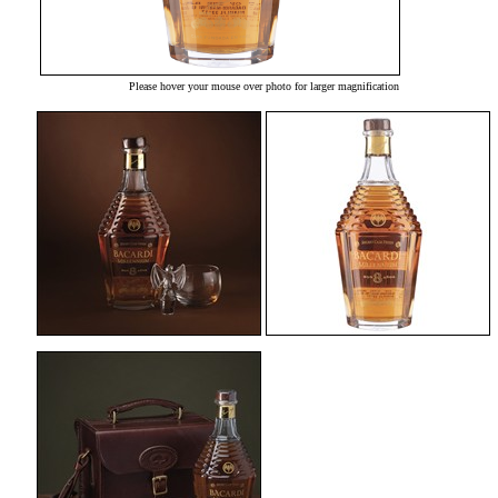
Please hover your mouse over photo for larger magnification