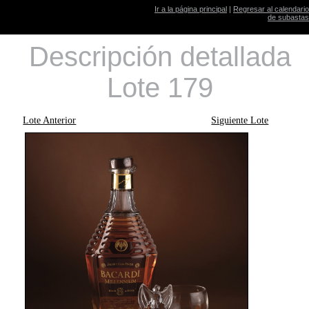
Ir a la página principal
|
Regresar al calendario
de subastas
Descripción detallada
Lote 179
Lote Anterior
Siguiente Lote