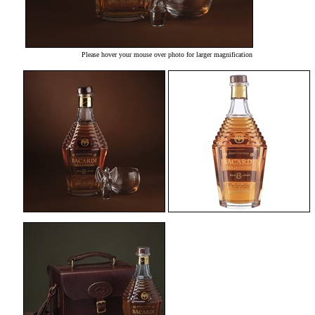
Please hover your mouse over photo for larger magnification