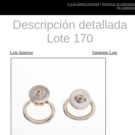
Ir a la página principal
|
Regresar al calendario
de subastas
Descripción detallada
Lote 170
Lote Anterior
Siguiente Lote