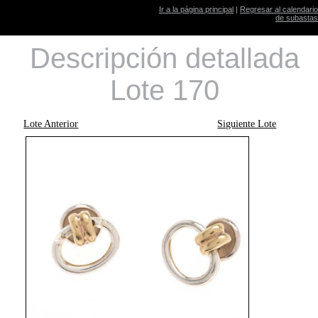
Ir a la página principal
|
Regresar al calendario
de subastas
Descripción detallada
Lote 170
Lote Anterior
Siguiente Lote