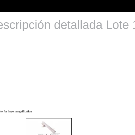
scripción detallada Lote
o for larger magnification