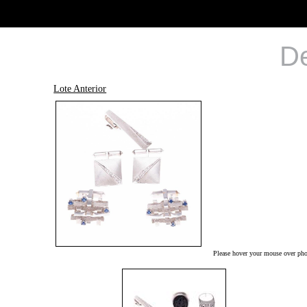
De
Lote Anterior
Please hover your mouse over phot