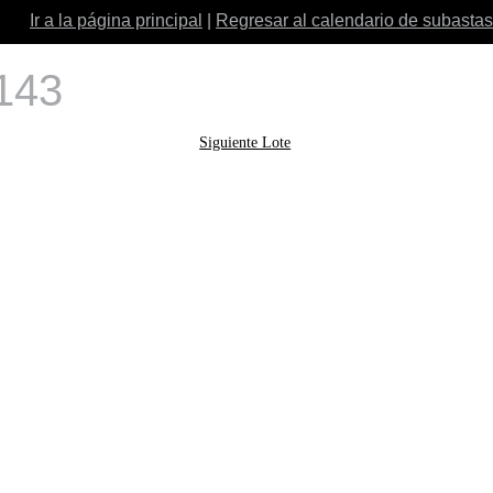
Ir a la página principal
|
Regresar al calendario de subastas
 143
Siguiente Lote