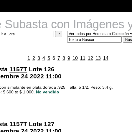
e Subasta con Imágenes y
1
2
3
4
5
6
7
8
9
10
11
12
13
14
sta
1157T
Lote 126
embre 24 2022 11:00
 con simulante en plata dorada .925. Talla: 5 1/2. Peso: 3.4 g.
: $ 600 to $ 1,000.
No vendido
sta
1157T
Lote 127
embre 24 2022 11:00