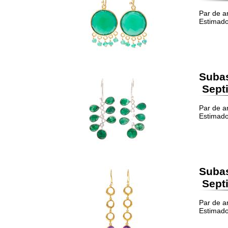
Par de a
Estimado
Suba
Septi
Par de a
Estimado
Suba
Septi
Par de a
Estimado