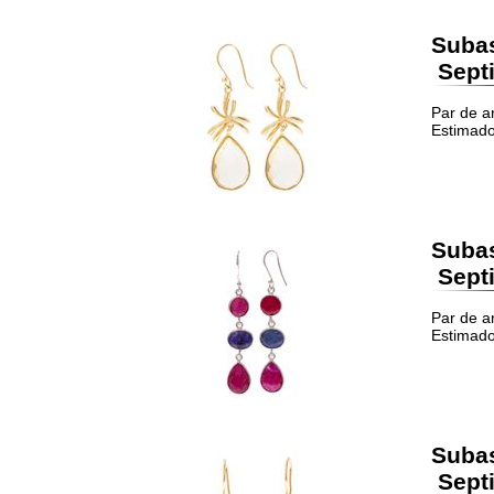
Suba
Septi
Par de a
Estimado
Suba
Septi
Par de ar
Estimado
Suba
Septi