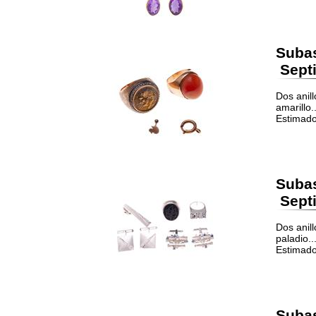
Suba
Septi
Dos anil
amarillo..
Estimado
Suba
Septi
Dos anil
paladio...
Estimado
Suba