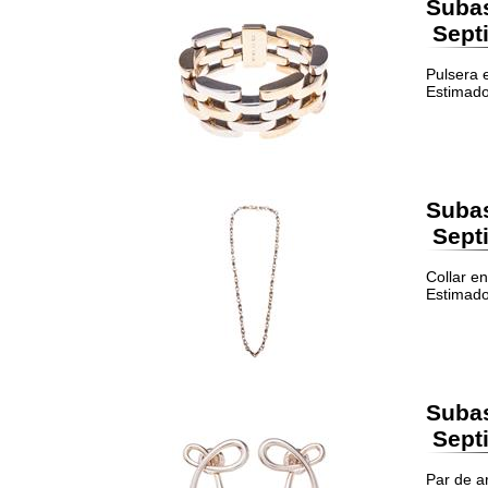
Suba
Septi
Pulsera e
Estimado
Suba
Septi
Collar en
Estimado
Suba
Septi
Par de ar