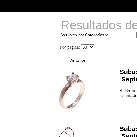
Resultados d
Por página:
Anterior
Suba
Septi
Solitario
Estimado
Suba
Septi