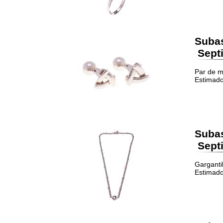
Suba
Septi
Par de m
Estimado
Suba
Septi
Gargantil
Estimado