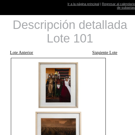
Ir a la página principal
|
Regresar al calendario
de subastas
Descripción detallada
Lote 101
Lote Anterior
Siguiente Lote