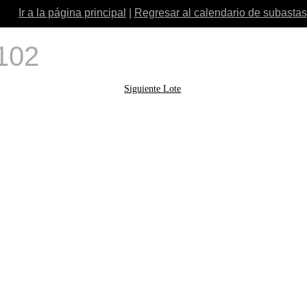
Ir a la página principal
|
Regresar al calendario de subastas
 102
Siguiente Lote