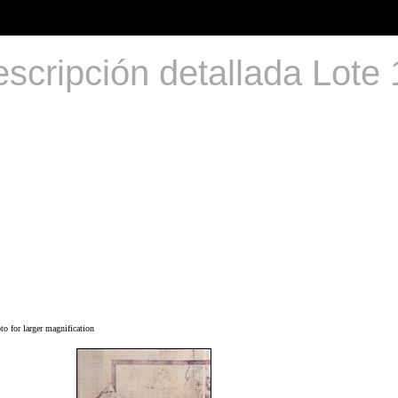
scripción detallada Lote
o for larger magnification