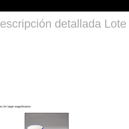
escripción detallada Lote
o for larger magnification