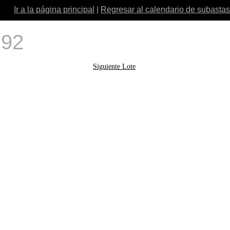
Ir a la página principal
|
Regresar al calendario de subastas
 92
Siguiente Lote