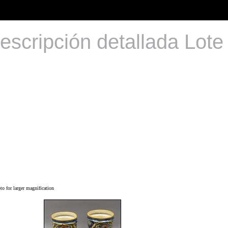
escripción detallada Lote
o for larger magnification