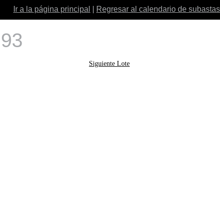
Ir a la página principal
|
Regresar al calendario de subastas
 93
Siguiente Lote