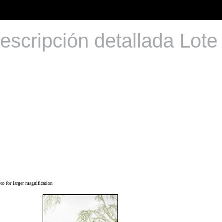
escripción detallada Lote
o for larger magnification