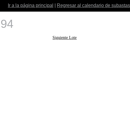
Ir a la página principal
|
Regresar al calendario de subastas
 94
Siguiente Lote