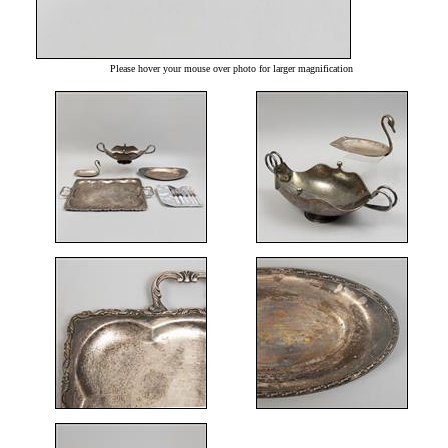
Please hover your mouse over photo for larger magnification