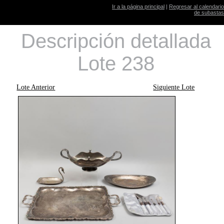
Ir a la página principal
|
Regresar al calendario
de subastas
Descripción detallada
Lote 238
Lote Anterior
Siguiente Lote