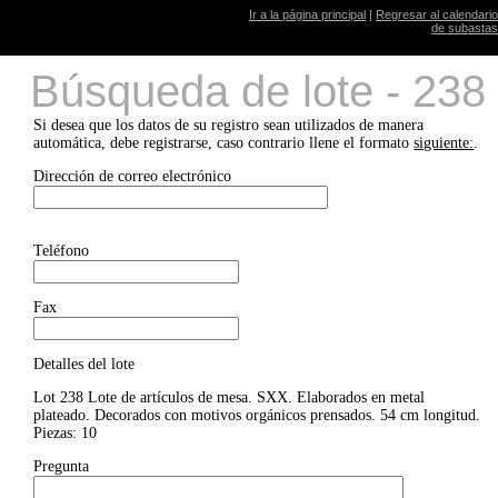
Ir a la página principal
|
Regresar al calendario
de subastas
Búsqueda de lote - 238
Si desea que los datos de su registro sean utilizados de manera
automática, debe registrarse, caso contrario llene el formato
siguiente:
.
Dirección de correo electrónico
Teléfono
Fax
Detalles del lote
Lot 238 Lote de artículos de mesa. SXX. Elaborados en metal
plateado. Decorados con motivos orgánicos prensados. 54 cm longitud.
Piezas: 10
Pregunta