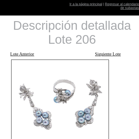
Ir a la página principal
|
Regresar al calendario
de subastas
Descripción detallada
Lote 206
Lote Anterior
Siguiente Lote