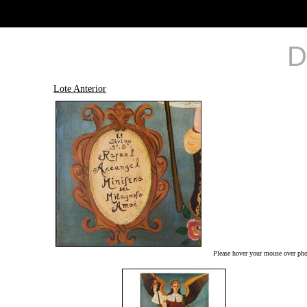
D
Lote Anterior
Please hover your mouse over phot