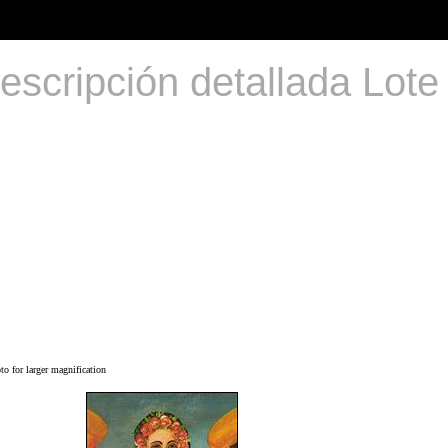
escripción detallada Lote
o for larger magnification